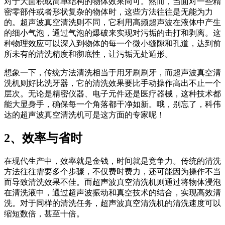
对于大面积或简单结构的物体效果尚可。然而，当面对一些精
密零部件或者形状复杂的物体时，这些方法往往是无能为力
的。超声波真空清洗则不同，它利用高频超声波在液体中产生
的细小气泡，通过气泡的爆破来实现对污垢的击打和剥离。这
种物理效应可以深入到物体的每一个微小缝隙和孔道，达到前
所未有的清洗精度和彻底性，让污垢无处遁形。
想象一下，传统方法清洗相当于用牙刷刷牙，而超声波真空清
洗机则好比洗牙器，它的清洗效果要比手动操作高出不止一个
层次。无论是精密仪器、电子元件还是医疗器械，这种技术都
能大显身手，确保每一个角落都干净如新。哦，别忘了，科伟
达的超声波真空清洗机可是这方面的专家呢！
2、效率与省时
在现代生产中，效率就是金钱，时间就是竞争力。传统的清洗
方法往往需要多个步骤，不仅费时费力，还可能因为操作不当
而导致清洗效果不佳。而超声波真空清洗机则通过将物体浸泡
在清洗液中，通过超声波振动和真空技术的结合，实现高效清
洗。对于同样的清洗任务，超声波真空清洗机的清洗速度可以
缩短数倍，甚至十倍。