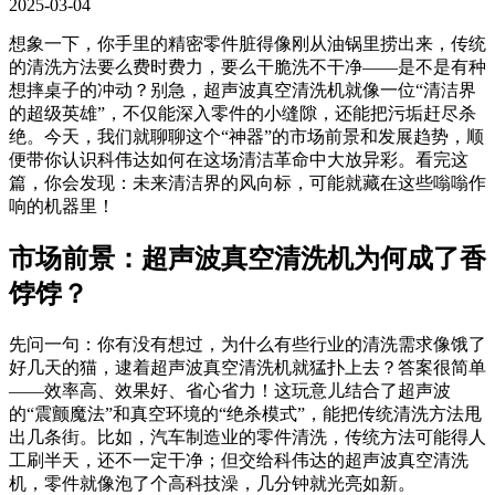
2025-03-04
想象一下，你手里的精密零件脏得像刚从油锅里捞出来，传统
的清洗方法要么费时费力，要么干脆洗不干净——是不是有种
想摔桌子的冲动？别急，超声波真空清洗机就像一位“清洁界
的超级英雄”，不仅能深入零件的小缝隙，还能把污垢赶尽杀
绝。今天，我们就聊聊这个“神器”的市场前景和发展趋势，顺
便带你认识科伟达如何在这场清洁革命中大放异彩。看完这
篇，你会发现：未来清洁界的风向标，可能就藏在这些嗡嗡作
响的机器里！
市场前景：超声波真空清洗机为何成了香
饽饽？
先问一句：你有没有想过，为什么有些行业的清洗需求像饿了
好几天的猫，逮着超声波真空清洗机就猛扑上去？答案很简单
——效率高、效果好、省心省力！这玩意儿结合了超声波
的“震颤魔法”和真空环境的“绝杀模式”，能把传统清洗方法甩
出几条街。比如，汽车制造业的零件清洗，传统方法可能得人
工刷半天，还不一定干净；但交给科伟达的超声波真空清洗
机，零件就像泡了个高科技澡，几分钟就光亮如新。