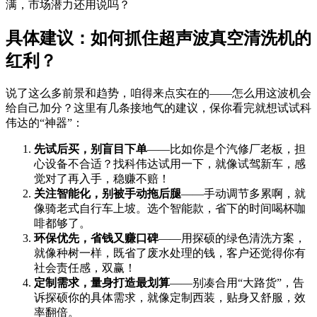
满，市场潜力还用说吗？
具体建议：如何抓住超声波真空清洗机的
红利？
说了这么多前景和趋势，咱得来点实在的——怎么用这波机会
给自己加分？这里有几条接地气的建议，保你看完就想试试科
伟达的“神器”：
先试后买，别盲目下单
——比如你是个汽修厂老板，担
心设备不合适？找科伟达试用一下，就像试驾新车，感
觉对了再入手，稳赚不赔！
关注智能化，别被手动拖后腿
——手动调节多累啊，就
像骑老式自行车上坡。选个智能款，省下的时间喝杯咖
啡都够了。
环保优先，省钱又赚口碑
——用探硕的绿色清洗方案，
就像种树一样，既省了废水处理的钱，客户还觉得你有
社会责任感，双赢！
定制需求，量身打造最划算
——别凑合用“大路货”，告
诉探硕你的具体需求，就像定制西装，贴身又舒服，效
率翻倍。