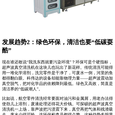
发展趋势2：绿色环保，清洁也要“低碳耍
酷”
现在谁还敢说“我洗东西就要污染环境”？环保可是个硬指标，
超声波真空清洗机在这块儿也玩出了新花样。传统清洗可能得
用一堆化学溶剂，洗完零件是干净了，可废水一倒，河里的鱼
都得翻白眼。科伟达的设备却能靠物理力量——超声波震动加
真空脱气，把对化学品的依赖降到最低。绿色又高效，简直是
清洁界的“低碳潮人”。
比如说，航空零件清洗经常要面对油污和金属屑，用老办法得
使劲儿上溶剂，废液处理还得花大价钱。可探硕的超声波真空
清洗机一上场，靠声波把污渍震下来，真空再把气体和残渣吸
走，废水少得可怜，连环保检查员都得点赞。这种趋势多明显