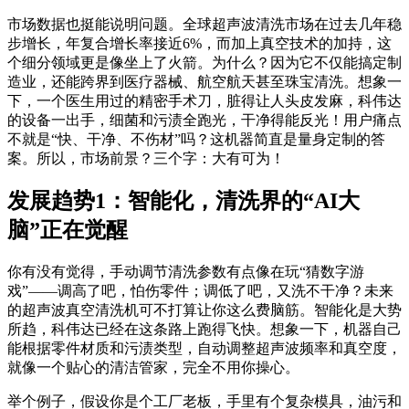
市场数据也挺能说明问题。全球超声波清洗市场在过去几年稳
步增长，年复合增长率接近6%，而加上真空技术的加持，这
个细分领域更是像坐上了火箭。为什么？因为它不仅能搞定制
造业，还能跨界到医疗器械、航空航天甚至珠宝清洗。想象一
下，一个医生用过的精密手术刀，脏得让人头皮发麻，科伟达
的设备一出手，细菌和污渍全跑光，干净得能反光！用户痛点
不就是“快、干净、不伤材”吗？这机器简直是量身定制的答
案。所以，市场前景？三个字：大有可为！
发展趋势1：智能化，清洗界的“AI大
脑”正在觉醒
你有没有觉得，手动调节清洗参数有点像在玩“猜数字游
戏”——调高了吧，怕伤零件；调低了吧，又洗不干净？未来
的超声波真空清洗机可不打算让你这么费脑筋。智能化是大势
所趋，科伟达已经在这条路上跑得飞快。想象一下，机器自己
能根据零件材质和污渍类型，自动调整超声波频率和真空度，
就像一个贴心的清洁管家，完全不用你操心。
举个例子，假设你是个工厂老板，手里有个复杂模具，油污和