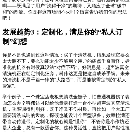
啊——既满足了用户“洗得干净”的期待，又顺应了全球“碳中
和”的潮流。你觉得这市场能不火吗？留言告诉我们你的想法
吧！
发展趋势3：定制化，满足你的“私人订
制”幻想
你是不是也遇到过这种情况：买了个清洗机，结果发现它要么
太大装不下，要么功能太少不够用？用户的痛点千奇百怪，标
准化的机器有时候真没法“对症下药”。好消息是，超声波真空
清洗机正在朝定制化狂奔，科伟达更是把这当成杀手锏。未来
的清洗机不是千篇一律的“大路货”，而是能按需定制的“私人
管家”。
举个例子，一个珠宝店老板想清洗金链子，怕普通机器伤了表
面怎么办？科伟达可以给他量身打造一台小型超声波真空清洗
机，功率调得刚刚好，既干净又不伤材质。再比如一个大工厂
需要清洗成吨的齿轮，探硕也能设计个巨型设备，效率拉满还
带自动传送带。定制化的核心就是“懂你”，不管你是小作坊还
是大企业，总有一款适合你。这种灵活性，直接把用户黏性拉